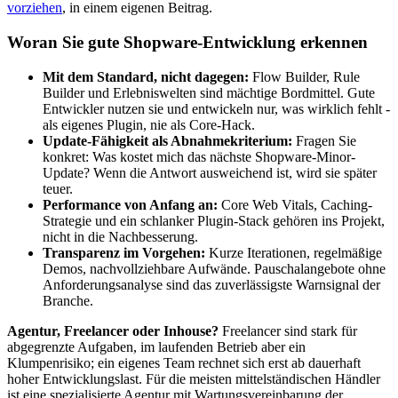
vorziehen
, in einem eigenen Beitrag.
Woran Sie gute Shopware-Entwicklung erkennen
Mit dem Standard, nicht dagegen:
Flow Builder, Rule
Builder und Erlebniswelten sind mächtige Bordmittel. Gute
Entwickler nutzen sie und entwickeln nur, was wirklich fehlt -
als eigenes Plugin, nie als Core-Hack.
Update-Fähigkeit als Abnahmekriterium:
Fragen Sie
konkret: Was kostet mich das nächste Shopware-Minor-
Update? Wenn die Antwort ausweichend ist, wird sie später
teuer.
Performance von Anfang an:
Core Web Vitals, Caching-
Strategie und ein schlanker Plugin-Stack gehören ins Projekt,
nicht in die Nachbesserung.
Transparenz im Vorgehen:
Kurze Iterationen, regelmäßige
Demos, nachvollziehbare Aufwände. Pauschalangebote ohne
Anforderungsanalyse sind das zuverlässigste Warnsignal der
Branche.
Agentur, Freelancer oder Inhouse?
Freelancer sind stark für
abgegrenzte Aufgaben, im laufenden Betrieb aber ein
Klumpenrisiko; ein eigenes Team rechnet sich erst ab dauerhaft
hoher Entwicklungslast. Für die meisten mittelständischen Händler
ist eine spezialisierte Agentur mit Wartungsvereinbarung der