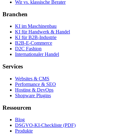
Wir vs. klassische Berater
Branchen
KI im Maschinenbau
KI für Handwerk & Handel
KI für B2B-Industrie
B2B-E-Commerce
D2C Fashion
Internationaler Handel
Services
Websites & CMS
Performance & SEO
Hosting & DevOps
Shopware Plugins
Ressourcen
Blog
DSGVO-KI-Checkliste (PDF)
Produkte