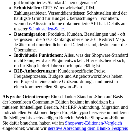
gut konfiguriertes Standard-Theme genauso?
Schnittstellen:
ERP, Warenwirtschaft, PIM,
Zahlungsanbieter, Versanddienstleister. Schnittstellen sind der
häufigste Grund für Budget-Überraschungen - vor allem,
wenn das Altsystem keine dokumentierte API hat. Details auf
unserer
Schnittstellen-Seite
.
Datenmigration:
Produkte, Kunden, Bestellungen und - oft
vergessen - die SEO-Rankings über eine 301-Redirect-Map.
Je älter und unordentlicher der Datenbestand, desto teurer die
Übernahme.
Individuelle Funktionen:
Alles, was der Shopware-Standard
nicht kann, wird als Plugin entwickelt. Hier entscheidet sich,
ob Ihr Shop in drei Jahren noch updatefähig ist.
B2B-Anforderungen:
Kundenspezifische Preise,
Freigabeprozesse, Budgets und Angebotsworkflows heben
ein Projekt in eine andere Größenordnung - und meist in
einen kommerziellen Shopware-Plan.
Als grobe Orientierung:
Ein schlanker Standard-Shop auf Basis
der kostenlosen Community Edition beginnt im niedrigen bis
mittleren fünfstelligen Bereich. Mit ERP-Anbindung, Migration und
individuellen Funktionen liegen Projekte typischerweise im mittleren
fünfstelligen bis sechsstelligen Bereich. Welche Shopware-Edition
Sie dafür brauchen, haben wir im
Shopware-Editionen-Vergleich
eingeordnet; warum wir
iterative Abrechnung dem Blanko-Festpreis