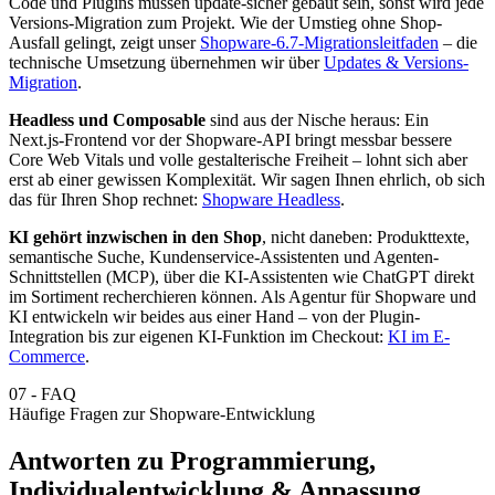
Code und Plugins müssen update-sicher gebaut sein, sonst wird jede
Versions-Migration zum Projekt. Wie der Umstieg ohne Shop-
Ausfall gelingt, zeigt unser
Shopware-6.7-Migrationsleitfaden
– die
technische Umsetzung übernehmen wir über
Updates & Versions-
Migration
.
Headless und Composable
sind aus der Nische heraus: Ein
Next.js-Frontend vor der Shopware-API bringt messbar bessere
Core Web Vitals und volle gestalterische Freiheit – lohnt sich aber
erst ab einer gewissen Komplexität. Wir sagen Ihnen ehrlich, ob sich
das für Ihren Shop rechnet:
Shopware Headless
.
KI gehört inzwischen in den Shop
, nicht daneben: Produkttexte,
semantische Suche, Kundenservice-Assistenten und Agenten-
Schnittstellen (MCP), über die KI-Assistenten wie ChatGPT direkt
im Sortiment recherchieren können. Als Agentur für Shopware und
KI entwickeln wir beides aus einer Hand – von der Plugin-
Integration bis zur eigenen KI-Funktion im Checkout:
KI im E-
Commerce
.
07
-
FAQ
Häufige Fragen zur Shopware-Entwicklung
Antworten zu Programmierung,
Individualentwicklung & Anpassung