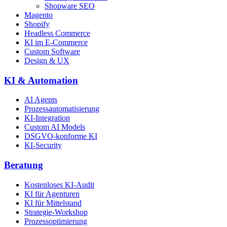
Shopware SEO
Magento
Shopify
Headless Commerce
KI im E-Commerce
Custom Software
Design & UX
KI & Automation
AI Agents
Prozessautomatisierung
KI-Integration
Custom AI Models
DSGVO-konforme KI
KI-Security
Beratung
Kostenloses KI-Audit
KI für Agenturen
KI für Mittelstand
Strategie-Workshop
Prozessoptimierung