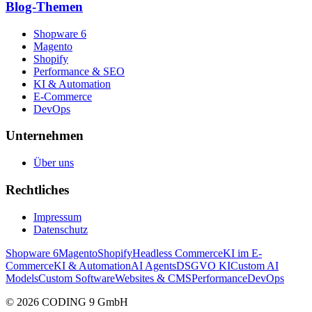
Blog-Themen
Shopware 6
Magento
Shopify
Performance & SEO
KI & Automation
E-Commerce
DevOps
Unternehmen
Über uns
Rechtliches
Impressum
Datenschutz
Shopware 6
Magento
Shopify
Headless Commerce
KI im E-
Commerce
KI & Automation
AI Agents
DSGVO KI
Custom AI
Models
Custom Software
Websites & CMS
Performance
DevOps
©
2026
CODING 9 GmbH