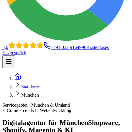
5,0
+49 8032 9164996
Kostenloses
Erstgespräch
Open main menu
Home
Standorte
München
Servicegebiet · München & Umland
E-Commerce · KI · Webentwicklung
Digitalagentur für München
Shopware,
Shopify, Magento & KI