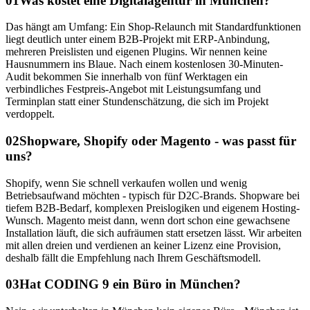
01
Was kostet eine Digitalagentur in München?
Das hängt am Umfang: Ein Shop-Relaunch mit Standardfunktionen
liegt deutlich unter einem B2B-Projekt mit ERP-Anbindung,
mehreren Preislisten und eigenen Plugins. Wir nennen keine
Hausnummern ins Blaue. Nach einem kostenlosen 30-Minuten-
Audit bekommen Sie innerhalb von fünf Werktagen ein
verbindliches Festpreis-Angebot mit Leistungsumfang und
Terminplan statt einer Stundenschätzung, die sich im Projekt
verdoppelt.
02
Shopware, Shopify oder Magento - was passt für
uns?
Shopify, wenn Sie schnell verkaufen wollen und wenig
Betriebsaufwand möchten - typisch für D2C-Brands. Shopware bei
tiefem B2B-Bedarf, komplexen Preislogiken und eigenem Hosting-
Wunsch. Magento meist dann, wenn dort schon eine gewachsene
Installation läuft, die sich aufräumen statt ersetzen lässt. Wir arbeiten
mit allen dreien und verdienen an keiner Lizenz eine Provision,
deshalb fällt die Empfehlung nach Ihrem Geschäftsmodell.
03
Hat CODING 9 ein Büro in München?