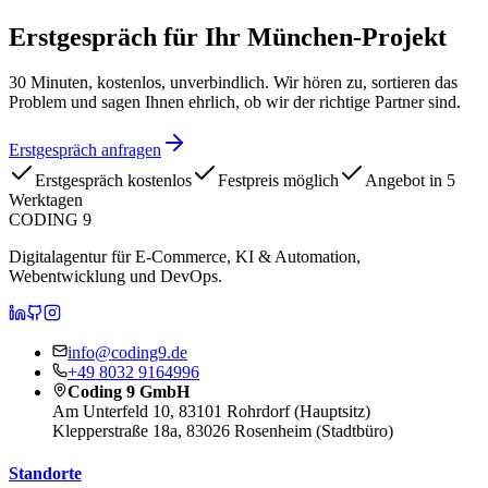
Erstgespräch für Ihr
München-Projekt
30 Minuten, kostenlos, unverbindlich. Wir hören zu, sortieren das
Problem und sagen Ihnen ehrlich, ob wir der richtige Partner sind.
Erstgespräch anfragen
Erstgespräch kostenlos
Festpreis möglich
Angebot in 5
Werktagen
CODING 9
Digitalagentur für E-Commerce, KI & Automation,
Webentwicklung und DevOps.
CODING 9 auf LinkedIn
CODING 9 auf GitHub
CODING 9 auf Instagram
info@coding9.de
+49 8032 9164996
Coding 9 GmbH
Am Unterfeld 10, 83101 Rohrdorf (Hauptsitz)
Klepperstraße 18a, 83026 Rosenheim (Stadtbüro)
Standorte