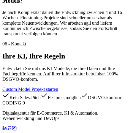
Models?
Je nach Komplexität dauert die Entwicklung zwischen 4 und 16
Wochen. Fine-tuning-Projekte sind schneller umsetzbar als
komplette Neuentwicklungen. Wir arbeiten agil und liefern
kontinuierlich Zwischenergebnisse, sodass Sie den Fortschritt
transparent verfolgen können.
06
-
Kontakt
Ihre KI,
Ihre Regeln
Entwickeln Sie mit uns KI-Modelle, die Ihre Daten und Ihre
Fachbegriffe kennen. Auf Ihrer Infrastruktur betreibbar, 100%
DSGVO-konform.
Custom Model Projekt starten
Kein Sales-Pitch
Festpreis möglich
DSGVO-konform
CODING 9
Digitalagentur für E-Commerce, KI & Automation,
Webentwicklung und DevOps.
CODING 9 auf LinkedIn
CODING 9 auf GitHub
CODING 9 auf Instagram