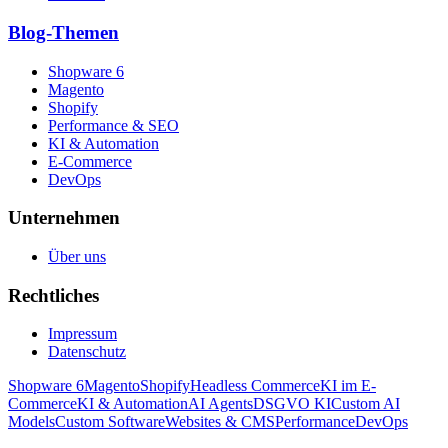
Blog-Themen
Shopware 6
Magento
Shopify
Performance & SEO
KI & Automation
E-Commerce
DevOps
Unternehmen
Über uns
Rechtliches
Impressum
Datenschutz
Shopware 6
Magento
Shopify
Headless Commerce
KI im E-
Commerce
KI & Automation
AI Agents
DSGVO KI
Custom AI
Models
Custom Software
Websites & CMS
Performance
DevOps