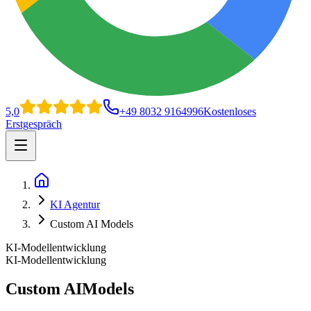
5,0
+49 8032 9164996
Kostenloses
Erstgespräch
Open main menu
Home
KI Agentur
Custom AI Models
KI-Modellentwicklung
KI-Modellentwicklung
Custom AI
Models