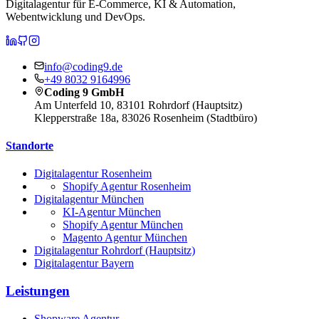
Digitalagentur für E-Commerce, KI & Automation,
Webentwicklung und DevOps.
CODING 9 auf LinkedIn
CODING 9 auf GitHub
CODING 9 auf Instagram
info@coding9.de
+49 8032 9164996
Coding 9 GmbH
Am Unterfeld 10, 83101 Rohrdorf (Hauptsitz)
Klepperstraße 18a, 83026 Rosenheim (Stadtbüro)
Standorte
Digitalagentur Rosenheim
Shopify Agentur Rosenheim
Digitalagentur München
KI-Agentur München
Shopify Agentur München
Magento Agentur München
Digitalagentur Rohrdorf (Hauptsitz)
Digitalagentur Bayern
Leistungen
Shopware Agentur