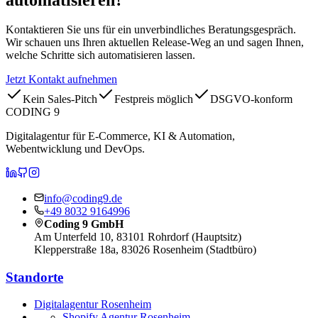
automatisieren?
Kontaktieren Sie uns für ein unverbindliches Beratungsgespräch.
Wir schauen uns Ihren aktuellen Release-Weg an und sagen Ihnen,
welche Schritte sich automatisieren lassen.
Jetzt Kontakt aufnehmen
Kein Sales-Pitch
Festpreis möglich
DSGVO-konform
CODING 9
Digitalagentur für E-Commerce, KI & Automation,
Webentwicklung und DevOps.
CODING 9 auf LinkedIn
CODING 9 auf GitHub
CODING 9 auf Instagram
info@coding9.de
+49 8032 9164996
Coding 9 GmbH
Am Unterfeld 10, 83101 Rohrdorf (Hauptsitz)
Klepperstraße 18a, 83026 Rosenheim (Stadtbüro)
Standorte
Digitalagentur Rosenheim
Shopify Agentur Rosenheim