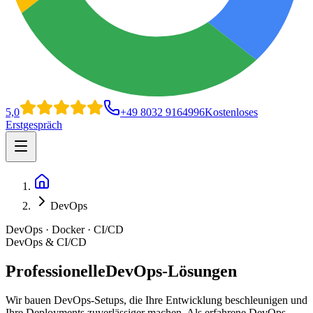
5,0
+49 8032 9164996
Kostenloses
Erstgespräch
Open main menu
Home
DevOps
DevOps · Docker · CI/CD
DevOps & CI/CD
Professionelle
DevOps-Lösungen
Wir bauen DevOps-Setups, die Ihre Entwicklung beschleunigen und
Ihre Deployments zuverlässiger machen. Als erfahrene DevOps-