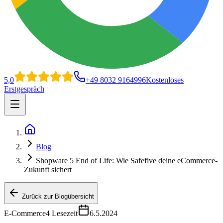
5,0
+49 8032 9164996
Kostenloses
Erstgespräch
Open main menu
Home
Blog
Shopware 5 End of Life: Wie Safefive deine eCommerce-
Zukunft sichert
Zurück zur Blogübersicht
E-Commerce
4
Lesezeit
6.5.2024