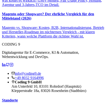
was kostet es wirklich? GMV-Modell, Fair Usage Policy, Hosting,
Agentur und 3-Jahres-TCO im Detail.
Magento oder Shopware? Der ehrliche Vergleich für den
Mittelstand (2026)
Magento vs. Shopware: Kosten, B2B, Internationalisierung, Betrieb
und Hersteller-Roadmap im nüchternen Vergleich - mit klaren
Kriterien, wann welche Plattform die richtige Wahl ist.
CODING 9
Digitalagentur für E-Commerce, KI & Automation,
Webentwicklung und DevOps.
CODING 9 auf LinkedIn
CODING 9 auf GitHub
CODING 9 auf Instagram
info@coding9.de
+49 8032 9164996
Coding 9 GmbH
Am Unterfeld 10, 83101 Rohrdorf (Hauptsitz)
Klepperstraße 18a, 83026 Rosenheim (Stadtbüro)
Standorte